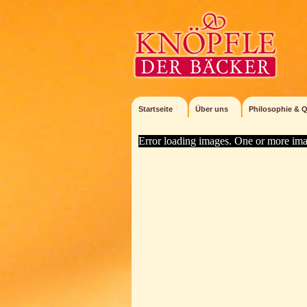
Startseite
Über uns
Philosophie & Q
Error loading images. One or more ima